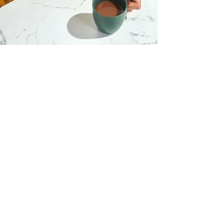
J'aimerais participer au
webinaire, inscrivez-moi !
Prénom
Nom
E-mail