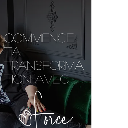
Commence
ta
transforma
tion avec