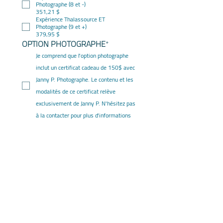
Photographe (8 et -)
351,21 $
Expérience Thalassource ET
Photographe (9 et +)
379,95 $
OPTION PHOTOGRAPHE
*
Je comprend que l'option photographe
inclut un certificat cadeau de 150$ avec
Janny P. Photographe. Le contenu et les
modalités de ce certificat relève
exclusivement de Janny P. N'hésitez pas
à la contacter pour plus d'informations
J'autorise Jade à utiliser les photos à des
fins publicitaires
J'autorise Jade à transmettre mes
coordonnées à Janny P pour la
réservation et la facturation.
Je ne prend pas l'option photographe
Prenez un moment pour cocher ce 