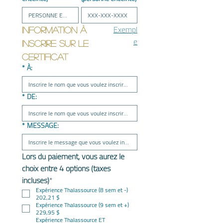
Exempl
Information à 
e
inscrire sur le 
certificat
*
À:
*
DE:
*
MESSAGE:
Lors du paiement, vous aurez le 
choix entre 4 options (taxes 
incluses)
*
Expérience Thalassource (8 sem et -)
202,21 $
Expérience Thalassource (9 sem et +)
229,95 $
Expérience Thalassource ET