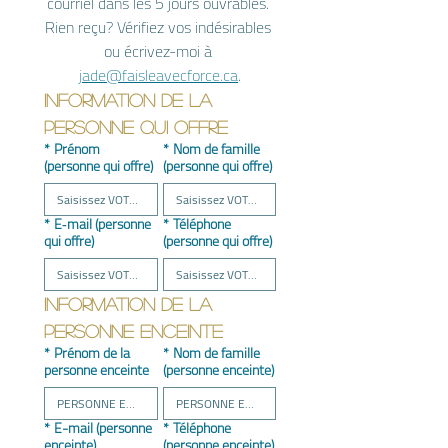
courriel dans les 5 jours ouvrables. 
Rien reçu? Vérifiez vos indésirables 
ou écrivez-moi à 
jade@faisleavecforce.ca
.
Information de la 
personne qui OFFRE
*
Prénom
*
Nom de famille
(personne qui offre)
(personne qui offre)
*
E‑mail (personne
*
Téléphone
qui offre)
(personne qui offre)
Information de la 
personne ENCEINTE
*
Prénom de la
*
Nom de famille
personne enceinte
(personne enceinte)
*
E-mail (personne
*
Téléphone
enceinte)
(personne enceinte)