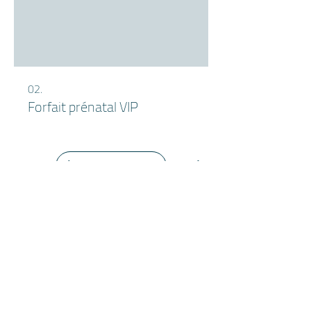
02.
Forfait prénatal VIP
418-609-3634
Québec, Lévis, Beauce, Bellechasse,
Lotbinière, Etchemin et plus encore,
contactez-nous